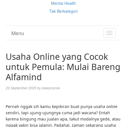
Mental Health
Tak Berkategori
Menu
TOGGL
NAVIGA
Usaha Online yang Cocok
untuk Pemula: Mulai Bareng
Alfamind
22 September 2025
by
lowest price
Pernah nggak sih kamu kepikiran buat punya usaha
online
sendiri, tapi ujung-ujungnya cuma jadi wacana? Entah
karena bingung mau jualan apa, takut modalnya gede, atau
nggak yakin bisa jalanin. Padahal, zaman sekarang usaha