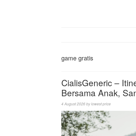
game gratis
CialisGeneric – Iti
Bersama Anak, Sant
4 August 2026
by
lowest price