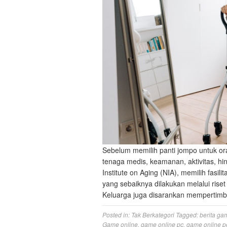
Sebelum memilih panti jompo untuk oran
tenaga medis, keamanan, aktivitas, hi
Institute on Aging (NIA), memilih fas
yang sebaiknya dilakukan melalui ris
Keluarga juga disarankan memperti
Posted in:
Tak Berkategori
Tagged:
berita ga
Game online
,
game online pc
,
game online p