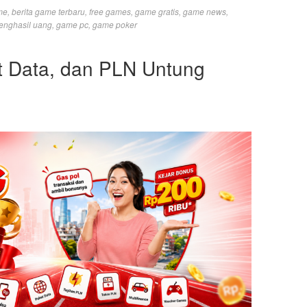
me
,
berita game terbaru
,
free games
,
game gratis
,
game news
,
enghasil uang
,
game pc
,
game poker
t Data, dan PLN Untung