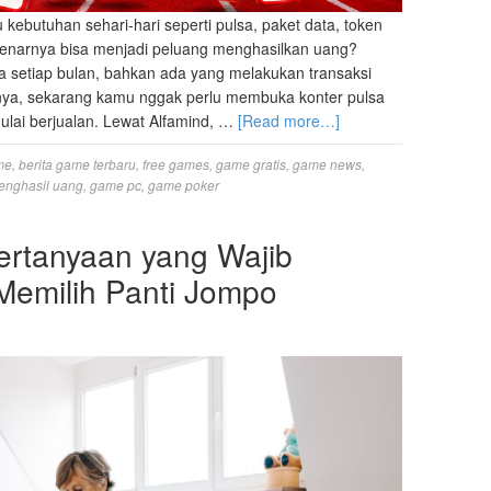
kebutuhan sehari-hari seperti pulsa, paket data, token
ebenarnya bisa menjadi peluang menghasilkan uang?
setiap bulan, bahkan ada yang melakukan transaksi
iknya, sekarang kamu nggak perlu membuka konter pulsa
lai berjualan. Lewat Alfamind, …
[Read more…]
me
,
berita game terbaru
,
free games
,
game gratis
,
game news
,
enghasil uang
,
game pc
,
game poker
Pertanyaan yang Wajib
Memilih Panti Jompo