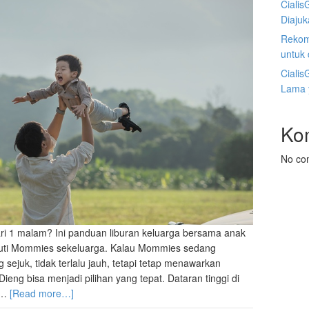
Cialis
Diaju
Rekom
untuk
Cialis
Lama 
Ko
No co
ri 1 malam? Ini panduan liburan keluarga bersama anak
ikuti Mommies sekeluarga. Kalau Mommies sedang
 sejuk, tidak terlalu jauh, tetapi tetap menawarkan
eng bisa menjadi pilihan yang tepat. Dataran tinggi di
 …
[Read more…]