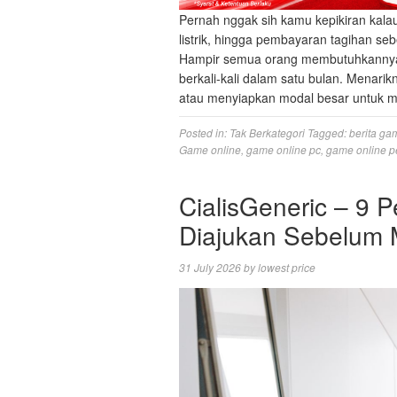
Pernah nggak sih kamu kepikiran kalau 
listrik, hingga pembayaran tagihan s
Hampir semua orang membutuhkannya 
berkali-kali dalam satu bulan. Menar
atau menyiapkan modal besar untuk mu
Posted in:
Tak Berkategori
Tagged:
berita ga
Game online
,
game online pc
,
game online p
CialisGeneric – 9 
Diajukan Sebelum 
31 July 2026
by
lowest price