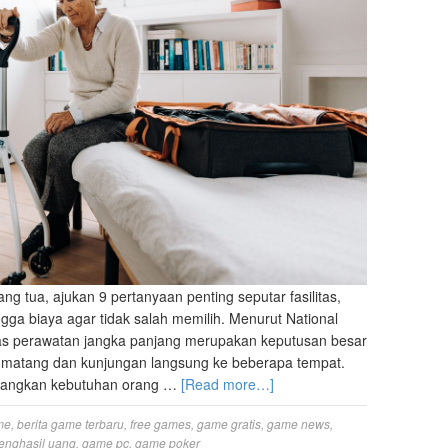
g tua, ajukan 9 pertanyaan penting seputar fasilitas,
ngga biaya agar tidak salah memilih. Menurut National
ilitas perawatan jangka panjang merupakan keputusan besar
et matang dan kunjungan langsung ke beberapa tempat.
mbangkan kebutuhan orang …
[Read more…]
me
,
berita game terbaru
,
free games
,
game gratis
,
game news
,
enghasil uang
,
game pc
,
game poker