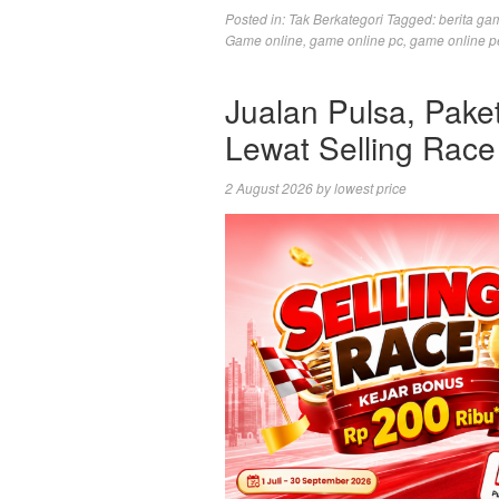
Posted in:
Tak Berkategori
Tagged:
berita ga
Game online
,
game online pc
,
game online p
Jualan Pulsa, Pake
Lewat Selling Race
2 August 2026
by
lowest price