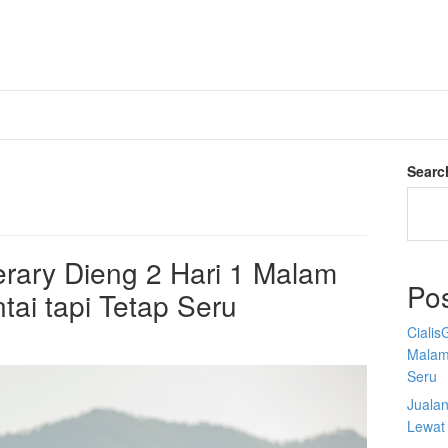
Searc
nerary Dieng 2 Hari 1 Malam
Po
ai tapi Tetap Seru
Cialis
Malam
Seru
Juala
Lewat 