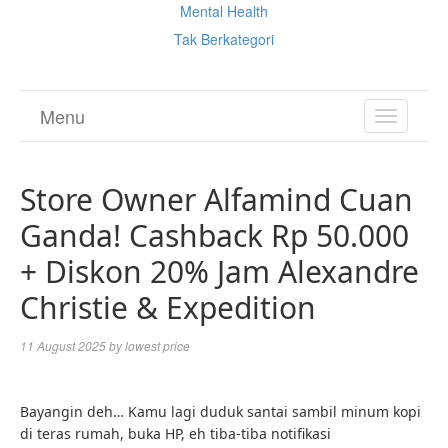
Mental Health
Tak Berkategori
Menu
TOGGL
NAVIGA
Store Owner Alfamind Cuan
Ganda! Cashback Rp 50.000
+ Diskon 20% Jam Alexandre
Christie & Expedition
11 August 2025
by
lowest price
Bayangin deh… Kamu lagi duduk santai sambil minum kopi
di teras rumah, buka HP, eh tiba-tiba notifikasi