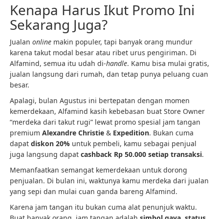
Kenapa Harus Ikut Promo Ini
Sekarang Juga?
Jualan
online
makin populer, tapi banyak orang mundur
karena takut modal besar atau ribet urus pengiriman. Di
Alfamind, semua itu udah di-
handle
. Kamu bisa mulai gratis,
jualan langsung dari rumah, dan tetap punya peluang cuan
besar.
Apalagi, bulan Agustus ini bertepatan dengan momen
kemerdekaan, Alfamind kasih kebebasan buat Store Owner
“merdeka dari takut rugi” lewat promo spesial jam tangan
premium
Alexandre Christie
&
Expedition
. Bukan cuma
dapat
diskon 20%
untuk pembeli, kamu sebagai penjual
juga langsung dapat
cashback Rp 50.000 setiap transaksi
.
Memanfaatkan semangat kemerdekaan untuk dorong
penjualan. Di bulan ini, waktunya kamu merdeka dari jualan
yang sepi dan mulai cuan ganda bareng Alfamind.
Karena jam tangan itu bukan cuma alat penunjuk waktu.
Buat banyak orang, jam tangan adalah
simbol gaya, status,