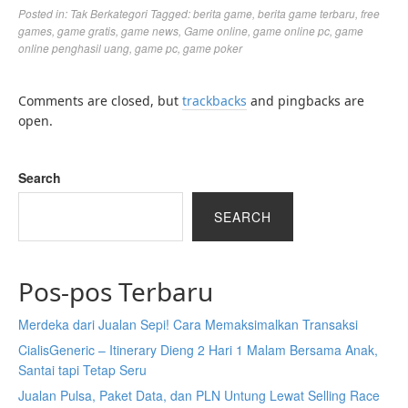
Posted in:
Tak Berkategori
Tagged:
berita game
,
berita game terbaru
,
free
games
,
game gratis
,
game news
,
Game online
,
game online pc
,
game
online penghasil uang
,
game pc
,
game poker
Comments are closed, but
trackbacks
and pingbacks are
open.
Search
SEARCH
Pos-pos Terbaru
Merdeka dari Jualan Sepi! Cara Memaksimalkan Transaksi
CialisGeneric – Itinerary Dieng 2 Hari 1 Malam Bersama Anak,
Santai tapi Tetap Seru
Jualan Pulsa, Paket Data, dan PLN Untung Lewat Selling Race