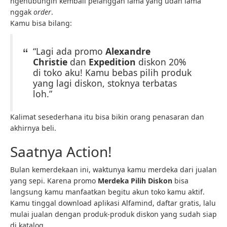
ngehubungin kembali pelanggan lama yang udah lama
nggak
order
.
Kamu bisa bilang:
“Lagi ada promo
Alexandre
Christie
dan
Expedition
diskon 20%
di toko aku! Kamu bebas pilih produk
yang lagi diskon, stoknya terbatas
loh.”
Kalimat sesederhana itu bisa bikin orang penasaran dan
akhirnya beli.
Saatnya Action!
Bulan kemerdekaan ini, waktunya kamu merdeka dari jualan
yang sepi. Karena promo
Merdeka Pilih Diskon
bisa
langsung kamu manfaatkan begitu akun toko kamu aktif.
Kamu tinggal download aplikasi Alfamind, daftar gratis, lalu
mulai jualan dengan produk-produk diskon yang sudah siap
di katalog.