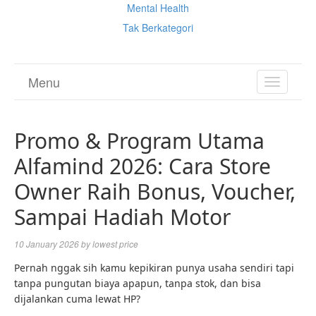
Mental Health
Tak Berkategori
Menu
TOGGL
NAVIGA
Promo & Program Utama
Alfamind 2026: Cara Store
Owner Raih Bonus, Voucher,
Sampai Hadiah Motor
10 January 2026
by
lowest price
Pernah nggak sih kamu kepikiran punya usaha sendiri tapi
tanpa pungutan biaya apapun, tanpa stok, dan bisa
dijalankan cuma lewat HP?