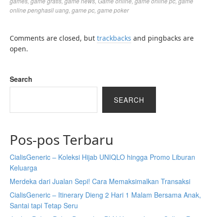
games
,
game gratis
,
game news
,
Game online
,
game online pc
,
game
online penghasil uang
,
game pc
,
game poker
Comments are closed, but
trackbacks
and pingbacks are
open.
Search
SEARCH
Pos-pos Terbaru
CialisGeneric – Koleksi Hijab UNIQLO hingga Promo Liburan
Keluarga
Merdeka dari Jualan Sepi! Cara Memaksimalkan Transaksi
CialisGeneric – Itinerary Dieng 2 Hari 1 Malam Bersama Anak,
Santai tapi Tetap Seru