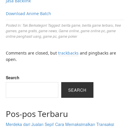
Jasa Backlink
Download Anime Batch
Posted in:
Tak Berkategori
Tagged:
berita game
,
berita game terbaru
,
free
games
,
game gratis
,
game news
,
Game online
,
game online pc
,
game
online penghasil uang
,
game pc
,
game poker
Comments are closed, but
trackbacks
and pingbacks are
open.
Search
SEARCH
Pos-pos Terbaru
Merdeka dari Jualan Sepi! Cara Memaksimalkan Transaksi