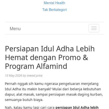
Mental Health
Tak Berkategori
Menu
TOGGL
NAVIGA
Persiapan Idul Adha Lebih
Hemat dengan Promo &
Program Alfamind
10 May 2026
by
lowest price
Pernah nggak sih kamu ngerasa pengeluaran menjelang
Idul Adha itu makin banyak? Mulai dari belanja kebutuhan
dapur, alat masak, sampai persiapan masak daging kurban,
semuanya butuh biaya.
Nah, kalau kamu lagi cari cara
persiapan Idul Adha lebih