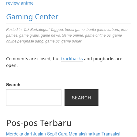
review anime
Gaming Center
Posted in:
Tak Berkategori
Tagged:
berita game
,
berita game terbaru
,
free
games
,
game gratis
,
game news
,
Game online
,
game online pc
,
game
online penghasil uang
,
game pc
,
game poker
Comments are closed, but
trackbacks
and pingbacks are
open.
Search
SEARCH
Pos-pos Terbaru
Merdeka dari Jualan Sepi! Cara Memaksimalkan Transaksi