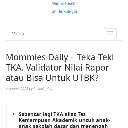
Mental Health
Tak Berkategori
Menu
TOGGL
NAVIGA
Mommies Daily – Teka-Teki
TKA. Validator Nilai Rapor
atau Bisa Untuk UTBK?
4 August 2025
by
lowest price
Sebentar lagi TKA alias Tes
Kemampuan Akademik untuk anak-
anak sekolah dasar dan menengah