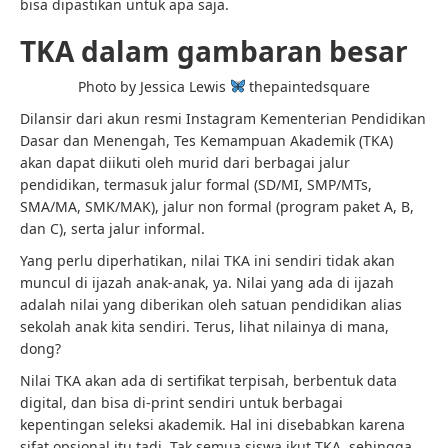
bisa dipastikan untuk apa saja.
TKA dalam gambaran besar
Photo by Jessica Lewis
thepaintedsquare
Dilansir dari akun resmi Instagram
Kementerian Pendidikan
Dasar dan Menengah
, Tes Kemampuan Akademik (
TKA)
akan dapat diikuti oleh murid dari berbagai jalur
pendidikan, termasuk jalur formal (SD/MI, SMP/MTs,
SMA/MA, SMK/MAK), jalur non formal (program paket A, B,
dan C), serta jalur informal.
Yang perlu diperhatikan, nilai TKA ini sendiri tidak akan
muncul di ijazah anak-anak, ya. Nilai yang ada di ijazah
adalah nilai yang diberikan oleh satuan pendidikan alias
sekolah anak kita sendiri. Terus, lihat nilainya di mana,
dong?
Nilai TKA akan ada di sertifikat terpisah, berbentuk data
digital, dan bisa di-print sendiri untuk berbagai
kepentingan seleksi akademik. Hal ini disebabkan karena
sifat opsional itu tadi. Tak semua siswa ikut TKA, sehingga