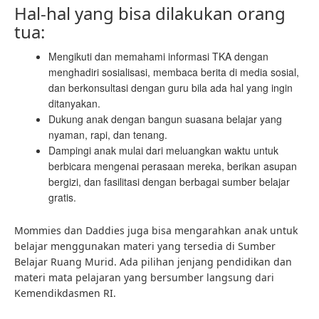
Hal-hal yang bisa dilakukan orang
tua:
Mengikuti dan memahami informasi TKA dengan
menghadiri sosialisasi, membaca berita di media sosial,
dan berkonsultasi dengan guru bila ada hal yang ingin
ditanyakan.
Dukung anak dengan bangun suasana belajar yang
nyaman, rapi, dan tenang.
Dampingi anak mulai dari meluangkan waktu untuk
berbicara mengenai perasaan mereka, berikan asupan
bergizi, dan fasilitasi dengan berbagai sumber belajar
gratis.
Mommies dan Daddies juga bisa mengarahkan anak untuk
belajar menggunakan materi yang tersedia di
Sumber
Belajar Ruang Murid
. Ada pilihan jenjang pendidikan dan
materi mata pelajaran yang bersumber langsung dari
Kemendikdasmen RI.