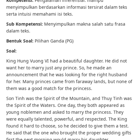
Kompetensi:
Pengalaman inferensial: mampu
menyimpulkan berdasarkan informasi tersirat dalam teks
serta intuisi memahami isi teks.
Sub Kompetensi:
Menyimpulkan makna salah satu frasa
dalam teks.
Bentuk Soal:
Pilihan Ganda (PG)
Soal:
King Hung Vuong VI had a beautiful daughter. He did not
want her to marry just any prince. So, he made an
announcement that he was looking for the right husband
for her. Many princes came from faraway lands, but none of
them was a good match for the princess.
Son Tinh was the Spirit of the Mountain, and Thuy Tinh was
the Spirit of the Waters. One day, they both appeared as
young noblemen and asked to marry the princess. They
were equally talented, powerful, and respected. The King
found it hard to choose, so he decided to give them a test.
He said that the one who brought the proper wedding gifts
first the next morning would marry his daughter.