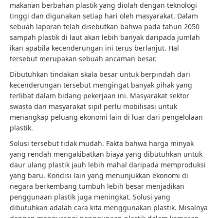
makanan berbahan plastik yang diolah dengan teknologi
tinggi dan digunakan setiap hari oleh masyarakat. Dalam
sebuah laporan telah disebutkan bahwa pada tahun 2050
sampah plastik di laut akan lebih banyak daripada jumlah
ikan apabila kecenderungan ini terus berlanjut. Hal
tersebut merupakan sebuah ancaman besar.
Dibutuhkan tindakan skala besar untuk berpindah dari
kecenderungan tersebut mengingat banyak pihak yang
terlibat dalam bidang pekerjaan ini. Masyarakat sektor
swasta dan masyarakat sipil perlu mobilisasi untuk
menangkap peluang ekonomi lain di luar dari pengelolaan
plastik.
Solusi tersebut tidak mudah. Fakta bahwa harga minyak
yang rendah mengakibatkan biaya yang dibutuhkan untuk
daur ulang plastik jauh lebih mahal daripada memproduksi
yang baru. Kondisi lain yang menunjukkan ekonomi di
negara berkembang tumbuh lebih besar menjadikan
penggunaan plastik juga meningkat. Solusi yang
dibutuhkan adalah cara kita menggunakan plastik. Misalnya