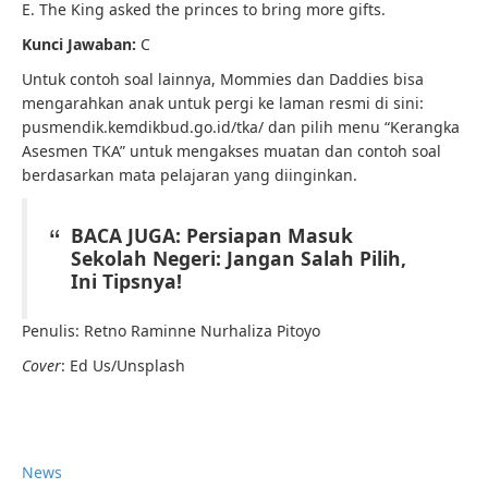
E. The King asked the princes to bring more gifts.
Kunci Jawaban:
C
Untuk contoh soal lainnya, Mommies dan Daddies bisa
mengarahkan anak untuk pergi ke laman resmi di sini:
pusmendik.kemdikbud.go.id/tka/
dan pilih menu “Kerangka
Asesmen TKA” untuk mengakses muatan dan contoh soal
berdasarkan mata pelajaran yang diinginkan.
BACA JUGA: Persiapan Masuk
Sekolah Negeri: Jangan Salah Pilih,
Ini Tipsnya!
Penulis: Retno Raminne Nurhaliza Pitoyo
Cover
:
Ed Us/
Unsplash
News