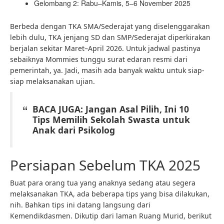
Gelombang 2: Rabu–Kamis, 5–6 November 2025
Berbeda dengan TKA SMA/Sederajat yang diselenggarakan
lebih dulu, TKA jenjang SD dan SMP/Sederajat diperkirakan
berjalan sekitar Maret–April 2026. Untuk jadwal pastinya
sebaiknya Mommies tunggu surat edaran resmi dari
pemerintah, ya. Jadi, masih ada banyak waktu untuk siap-
siap melaksanakan ujian.
BACA JUGA: Jangan Asal Pilih, Ini 10
Tips Memilih Sekolah Swasta untuk
Anak dari Psikolog
Persiapan Sebelum TKA 2025
Buat para orang tua yang anaknya sedang atau segera
melaksanakan TKA, ada beberapa tips yang bisa dilakukan,
nih. Bahkan tips ini datang langsung dari
Kemendikdasmen. Dikutip dari laman
Ruang Murid
, berikut