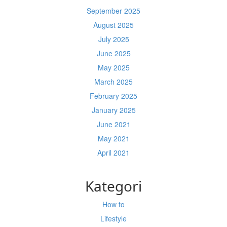
September 2025
August 2025
July 2025
June 2025
May 2025
March 2025
February 2025
January 2025
June 2021
May 2021
April 2021
Kategori
How to
Lifestyle