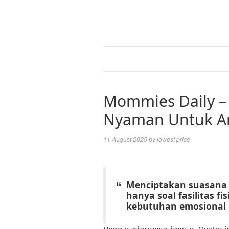
Mommies Daily –
Nyaman Untuk An
11 August 2025
by
lowest price
Menciptakan suasana
hanya soal fasilitas f
kebutuhan emosional 