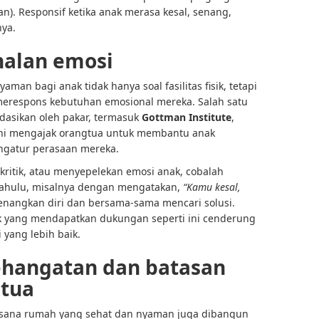
n). Responsif ketika anak merasa kesal, senang,
nya.
nalan emosi
an bagi anak tidak hanya soal fasilitas fisik, tetapi
erespons kebutuhan emosional mereka. Salah satu
asikan oleh pakar, termasuk
Gottman Institute
,
ini mengajak orangtua untuk membantu anak
ngatur perasaan mereka.
ritik, atau menyepelekan emosi anak, cobalah
 dahulu, misalnya dengan mengatakan,
“Kamu kesal,
nenangkan diri dan bersama-sama mencari solusi.
k yang mendapatkan dukungan seperti ini cenderung
yang lebih baik.
hangatan dan batasan
gtua
asana rumah yang sehat dan nyaman juga dibangun