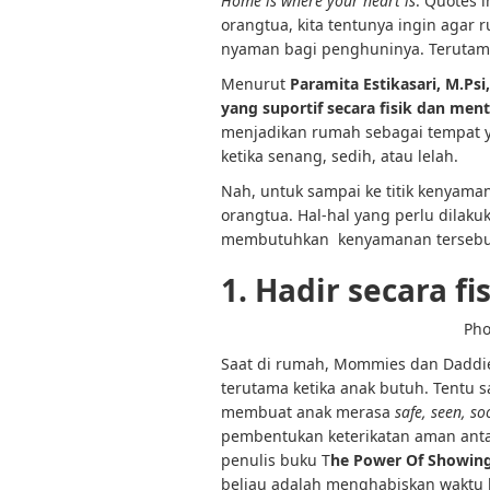
Home is where your heart is
. Quotes 
orangtua, kita tentunya ingin agar
nyaman bagi penghuninya. Terutam
Menurut
Paramita Estikasari
, M.Psi
yang suportif secara fisik dan ment
menjadikan rumah sebagai tempat ya
ketika senang, sedih, atau lelah.
Nah, untuk sampai ke titik kenyama
orangtua. Hal-hal yang perlu dilakuk
membutuhkan kenyamanan tersebu
1. Hadir secara fi
Pho
Saat di rumah, Mommies dan Daddies
terutama ketika anak butuh. Tentu s
membuat anak merasa
safe, seen, so
pembentukan keterikatan aman ant
penulis buku T
he Power Of Showin
beliau adalah menghabiskan waktu b