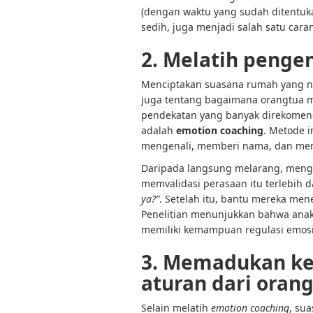
(dengan waktu yang sudah ditentuka
sedih, juga menjadi salah satu cara
2. Melatih penge
Menciptakan suasana rumah yang nyam
juga tentang bagaimana orangtua m
pendekatan yang banyak direkomend
adalah
emotion coaching
. Metode 
mengenali, memberi nama, dan me
Daripada langsung melarang, mengk
memvalidasi perasaan itu terlebih
ya?”
. Setelah itu, bantu mereka me
Penelitian menunjukkan bahwa ana
memiliki kemampuan regulasi emosi 
3. Memadukan ke
aturan dari oran
Selain melatih
emotion coaching
, su