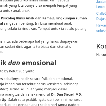
ini sudah pasti Mommies kenal, kan? Sebagai
Juala
 rumah yang kita punya bisa menjadi tempat yang
Lewat 
a untuk anak-anak.
Cialis
, Psikolog Klinis Anak dan Remaja
,
lingkungan rumah
Diaju
al
sangatlah penting. Ini bisa membuat anak
Rekom
ng selalu ia rindukan. Tempat untuk ia selalu pulang
untuk
nan itu, ada beberapa hal yang harus diupayakan
Ko
an sedari dini, agar ia terbiasa dan otomatis
t.
No co
sik
dan
emosional
to by Ketut Subiyanto
 sebaiknya hadir secara fisik dan emosional,
aja kehadiran tersebut harus konsisten, sehingga
othed, secure
. 4S inilah yang menjadi dasar
ara orangtua dan anak menurut
Dr. Dan Siegel, MD
,
g Up
. Salah satu praktik nyata dari poin ini menurut
erkualitas dengan anak setiap hari tanpa gadget