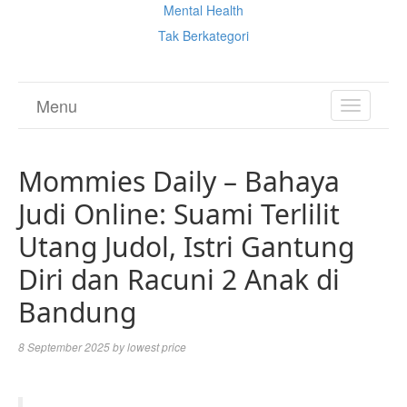
Mental Health
Tak Berkategori
Menu
TOGGL
NAVIGA
Mommies Daily – Bahaya
Judi Online: Suami Terlilit
Utang Judol, Istri Gantung
Diri dan Racuni 2 Anak di
Bandung
8 September 2025
by
lowest price