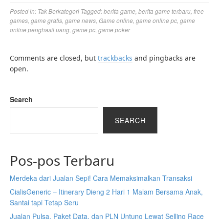
Posted in:
Tak Berkategori
Tagged:
berita game
,
berita game terbaru
,
free
games
,
game gratis
,
game news
,
Game online
,
game online pc
,
game
online penghasil uang
,
game pc
,
game poker
Comments are closed, but
trackbacks
and pingbacks are
open.
Search
SEARCH
Pos-pos Terbaru
Merdeka dari Jualan Sepi! Cara Memaksimalkan Transaksi
CialisGeneric – Itinerary Dieng 2 Hari 1 Malam Bersama Anak,
Santai tapi Tetap Seru
Jualan Pulsa, Paket Data, dan PLN Untung Lewat Selling Race