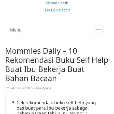
Mental Health
Tak Berkategori
Menu
TOGGL
NAVIGA
Mommies Daily – 10
Rekomendasi Buku Self Help
Buat Ibu Bekerja Buat
Bahan Bacaan
13 February 2026
by
lowest price
Cek rekomendasi buku self help yang
pas buat para ibu bekerja sebagai
bahan bacaan tahun ini. Nomor 1