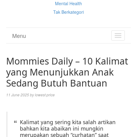
Mental Health
Tak Berkategori
Menu
TOGGL
NAVIGA
Mommies Daily – 10 Kalimat
yang Menunjukkan Anak
Sedang Butuh Bantuan
11 June 2025
by
lowest price
Kalimat yang sering kita salah artikan
bahkan kita abaikan ini mungkin
merupakan sebuah “curhatan” saat