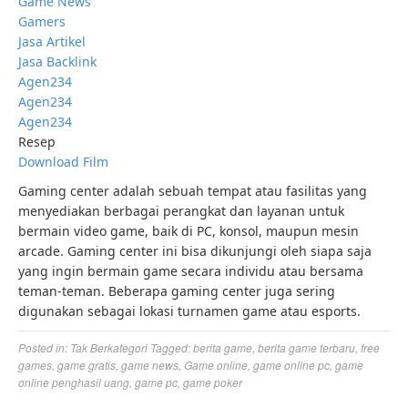
Game News
Gamers
Jasa Artikel
Jasa Backlink
Agen234
Agen234
Agen234
Resep
Download Film
Gaming center adalah sebuah tempat atau fasilitas yang
menyediakan berbagai perangkat dan layanan untuk
bermain video game, baik di PC, konsol, maupun mesin
arcade. Gaming center ini bisa dikunjungi oleh siapa saja
yang ingin bermain game secara individu atau bersama
teman-teman. Beberapa gaming center juga sering
digunakan sebagai lokasi turnamen game atau esports.
Posted in:
Tak Berkategori
Tagged:
berita game
,
berita game terbaru
,
free
games
,
game gratis
,
game news
,
Game online
,
game online pc
,
game
online penghasil uang
,
game pc
,
game poker