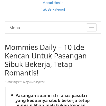
Mental Health
Tak Berkategori
Menu
TOGGL
NAVIGA
Mommies Daily – 10 Ide
Kencan Untuk Pasangan
Sibuk Bekerja, Tetap
Romantis!
8 January 2026
by
lowest price
Pasangan suami istri alias pasutri
yang keduanya sibuk bekerja tetap
punya pilihan melakukan kencan.