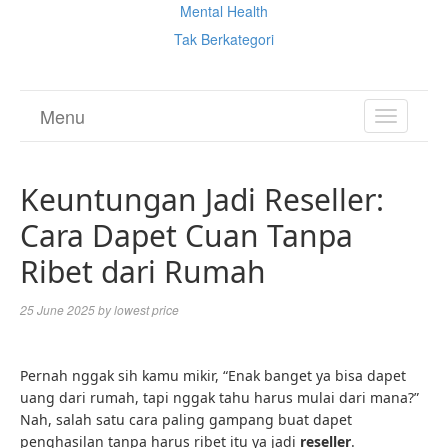
Mental Health
Tak Berkategori
Menu
TOGGL
NAVIGA
Keuntungan Jadi Reseller:
Cara Dapet Cuan Tanpa
Ribet dari Rumah
25 June 2025
by
lowest price
Pernah nggak sih kamu mikir, “Enak banget ya bisa dapet
uang dari rumah, tapi nggak tahu harus mulai dari mana?”
Nah, salah satu cara paling gampang buat dapet
penghasilan tanpa harus ribet itu ya jadi
reseller
.