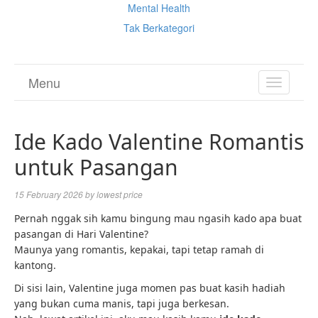
Mental Health
Tak Berkategori
Menu
TOGGL
NAVIGA
Ide Kado Valentine Romantis
untuk Pasangan
15 February 2026
by
lowest price
Pernah nggak sih kamu bingung mau ngasih kado apa buat
pasangan di Hari Valentine?
Maunya yang romantis, kepakai, tapi tetap ramah di
kantong.
Di sisi lain, Valentine juga momen pas buat kasih hadiah
yang bukan cuma manis, tapi juga berkesan.