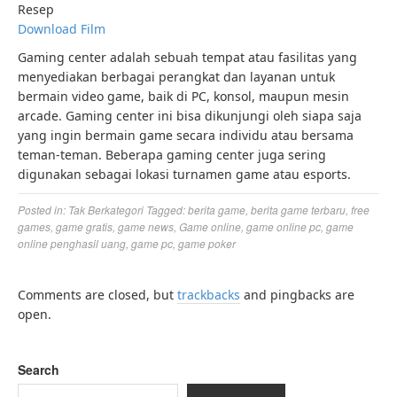
Resep
Download Film
Gaming center adalah sebuah tempat atau fasilitas yang
menyediakan berbagai perangkat dan layanan untuk
bermain video game, baik di PC, konsol, maupun mesin
arcade. Gaming center ini bisa dikunjungi oleh siapa saja
yang ingin bermain game secara individu atau bersama
teman-teman. Beberapa gaming center juga sering
digunakan sebagai lokasi turnamen game atau esports.
Posted in:
Tak Berkategori
Tagged:
berita game
,
berita game terbaru
,
free
games
,
game gratis
,
game news
,
Game online
,
game online pc
,
game
online penghasil uang
,
game pc
,
game poker
Comments are closed, but
trackbacks
and pingbacks are
open.
Search