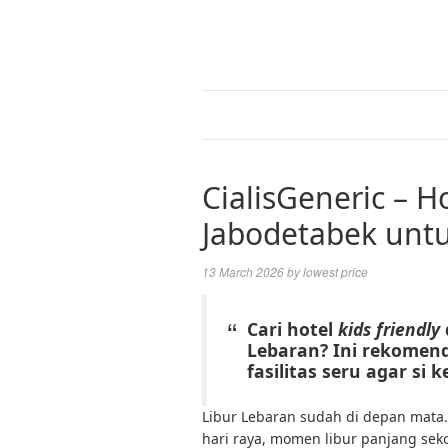
CialisGeneric – Ho
Jabodetabek untu
13 March 2026
by
lowest price
Cari hotel
kids friendly
Lebaran? Ini rekomen
fasilitas seru agar si k
Libur Lebaran sudah di depan mata.
hari raya, momen libur panjang sek