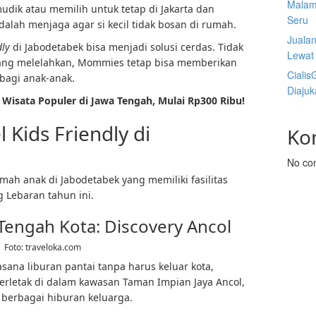
Malam
dik atau memilih untuk tetap di Jakarta dan
Seru
dalah menjaga agar si kecil tidak bosan di rumah.
Juala
dly
di Jabodetabek bisa menjadi solusi cerdas. Tidak
Lewat 
ang melelahkan, Mommies tetap bisa memberikan
Cialis
bagi anak-anak.
Diaju
Wisata Populer di Jawa Tengah, Mulai Rp300 Ribu!
Kids Friendly di
Ko
No co
mah anak di Jabodetabek yang memiliki fasilitas
 Lebaran tahun ini.
Tengah Kota: Discovery Ancol
Foto:
traveloka.com
ana liburan pantai tanpa harus keluar kota,
Terletak di dalam kawasan Taman Impian Jaya Ancol,
e berbagai hiburan keluarga.