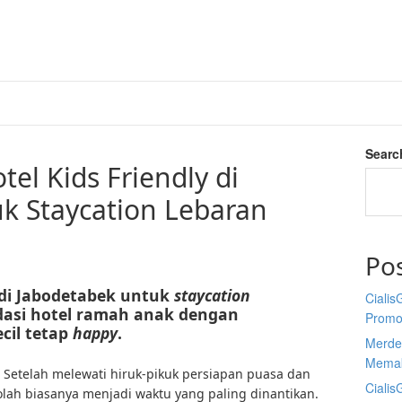
Searc
tel Kids Friendly di
k Staycation Lebaran
Po
di Jabodetabek untuk
staycation
Cialis
dasi hotel ramah anak dengan
Promo
ecil tetap
happy
.
Merdek
Memak
 Setelah melewati hiruk-pikuk persiapan puasa dan
Cialis
olah biasanya menjadi waktu yang paling dinantikan.