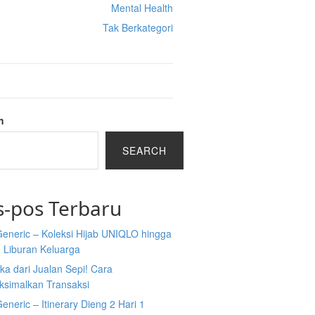
Mental Health
Tak Berkategori
h
SEARCH
s-pos Terbaru
Generic – Koleksi Hijab UNIQLO hingga
 Liburan Keluarga
a dari Jualan Sepi! Cara
simalkan Transaksi
Generic – Itinerary Dieng 2 Hari 1