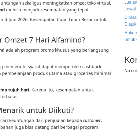
Juala
ntungan sekaligus meningkatkan omzet toko virtual,
Lewat 
ind
ini bisa menjadi kesempatan yang tepat.
Cialis
ind Juni 2026: Kesempatan Cuan Lebih Besar untuk
Diaju
Rekom
r Omzet 7 Hari Alfamind?
untuk
ind
adalah program promo khusus yang berlangsung
Ko
ang memenuhi syarat dapat memperoleh cashback
No co
n pembelanjaan produk utama atau groceries minimal
ma tujuh hari.
Karena itu, kesempatan untuk
terbatas.
enarik untuk Diikuti?
cari keuntungan dari penjualan kepada
customer
.
bahan juga bisa datang dari berbagai program