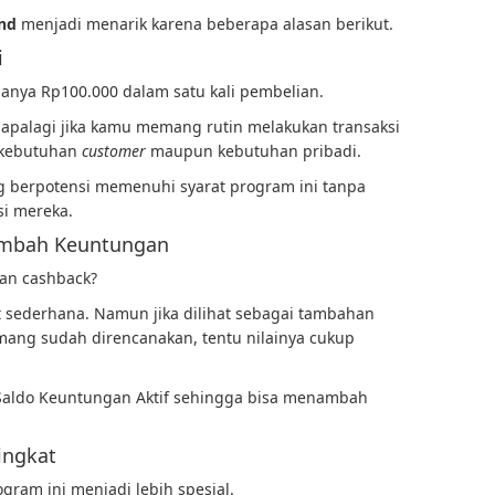
ind
menjadi menarik karena beberapa alasan berikut.
i
hanya Rp100.000 dalam satu kali pembelian.
, apalagi jika kamu memang rutin melakukan transaksi
 kebutuhan
customer
maupun kebutuhan pribadi.
g berpotensi memenuhi syarat program ini tanpa
i mereka.
ambah Keuntungan
an cashback?
 sederhana. Namun jika dilihat sebagai tambahan
mang sudah direncanakan, tentu nilainya cukup
e Saldo Keuntungan Aktif sehingga bisa menambah
ingkat
ogram ini menjadi lebih spesial.