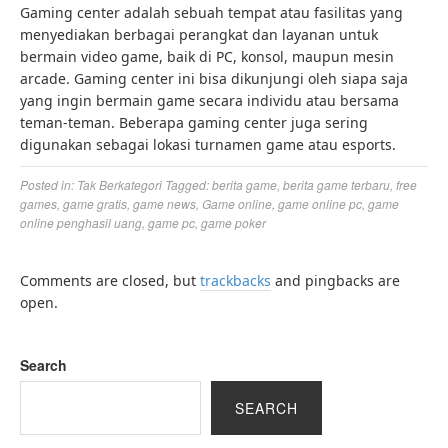
Gaming center adalah sebuah tempat atau fasilitas yang
menyediakan berbagai perangkat dan layanan untuk
bermain video game, baik di PC, konsol, maupun mesin
arcade. Gaming center ini bisa dikunjungi oleh siapa saja
yang ingin bermain game secara individu atau bersama
teman-teman. Beberapa gaming center juga sering
digunakan sebagai lokasi turnamen game atau esports.
Posted in:
Tak Berkategori
Tagged:
berita game
,
berita game terbaru
,
free
games
,
game gratis
,
game news
,
Game online
,
game online pc
,
game
online penghasil uang
,
game pc
,
game poker
Comments are closed, but
trackbacks
and pingbacks are
open.
Search
SEARCH