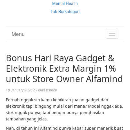
Mental Health
Tak Berkategori
Menu
TOGGL
NAVIGA
Bonus Hari Raya Gadget &
Elektronik Extra Margin 1%
untuk Store Owner Alfamind
18 January 2026
by
lowest price
Pernah nggak sih kamu kepikiran jualan gadget dan
elektronik tapi bingung mulai dari mana? Modal nggak ada,
stok nggak punya, tapi pengin punya penghasilan
tambahan yang jelas.
Nah, di tahun ini Alfamind punya kabar super menarik buat