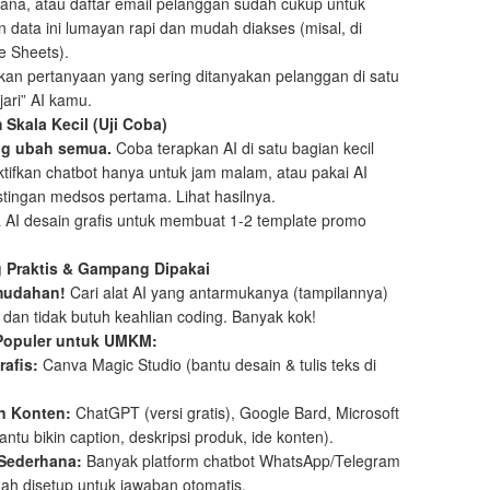
ana, atau daftar email pelanggan sudah cukup untuk
n data ini lumayan rapi dan mudah diakses (misal, di
e Sheets).
an pertanyaan yang sering ditanyakan pelanggan di satu
jari” AI kamu.
 Skala Kecil (Uji Coba)
g ubah semua.
Coba terapkan AI di satu bagian kecil
ktifkan chatbot hanya untuk jam malam, atau pakai AI
stingan medsos pertama. Lihat hasilnya.
 AI desain grafis untuk membuat 1-2 template promo
ng Praktis & Gampang Dipakai
mudahan!
Cari alat AI yang antarmukanya (tampilannya)
an tidak butuh keahlian coding. Banyak kok!
 Populer untuk UMKM:
rafis:
Canva Magic Studio (bantu desain & tulis teks di
n Konten:
ChatGPT (versi gratis), Google Bard, Microsoft
antu bikin caption, deskripsi produk, ide konten).
Sederhana:
Banyak platform chatbot WhatsApp/Telegram
h disetup untuk jawaban otomatis.