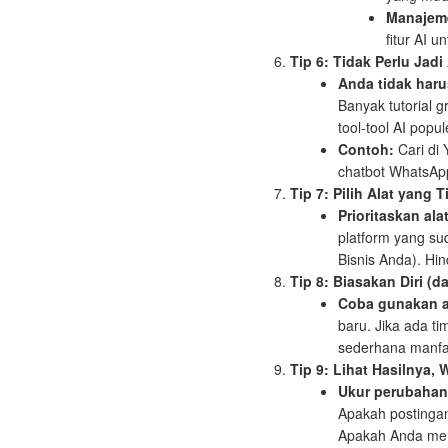
Manajem
fitur AI 
Tip 6: Tidak Perlu Jadi
Anda tidak haru
Banyak tutorial 
tool-tool AI popu
Contoh:
Cari di
chatbot WhatsAp
Tip 7: Pilih Alat yang
Prioritaskan ala
platform yang su
Bisnis Anda). Hin
Tip 8: Biasakan Diri (d
Coba gunakan al
baru. Jika ada t
sederhana manfa
Tip 9: Lihat Hasilnya, 
Ukur perubahan
Apakah postingan
Apakah Anda mera