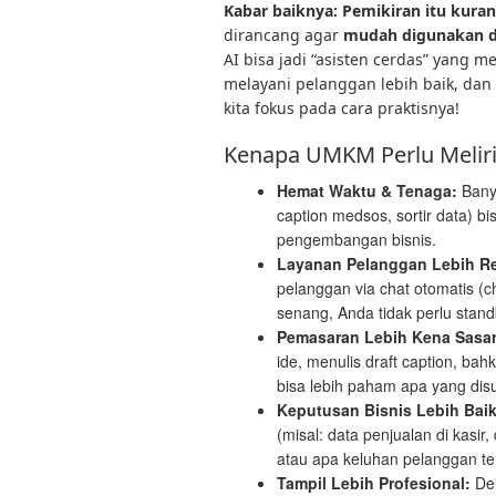
Kabar baiknya: Pemikiran itu kuran
dirancang agar
mudah digunakan d
AI bisa jadi “asisten cerdas” yang 
melayani pelanggan lebih baik, dan 
kita fokus pada cara praktisnya!
Kenapa UMKM Perlu Melirik
Hemat Waktu & Tenaga:
Banya
caption medsos, sortir data) bi
pengembangan bisnis.
Layanan Pelanggan Lebih Re
pelanggan via chat otomatis (c
senang, Anda tidak perlu stand
Pemasaran Lebih Kena Sasa
ide, menulis draft caption, b
bisa lebih paham apa yang dis
Keputusan Bisnis Lebih Baik
(misal: data penjualan di kasir
atau apa keluhan pelanggan te
Tampil Lebih Profesional:
Den