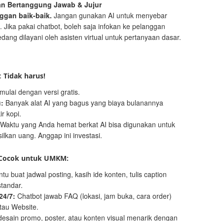
an Bertanggung Jawab & Jujur
ggan baik-baik.
Jangan gunakan AI untuk menyebar
 Jika pakai chatbot, boleh saja infokan ke pelanggan
ang dilayani oleh asisten virtual untuk pertanyaan dasar.
:
Tidak harus!
ulai dengan versi gratis.
:
Banyak alat AI yang bagus yang biaya bulanannya
r kopi.
Waktu yang Anda hemat berkat AI bisa digunakan untuk
ilkan uang. Anggap ini investasi.
 Cocok untuk UMKM:
tu buat jadwal posting, kasih ide konten, tulis caption
tandar.
24/7:
Chatbot jawab FAQ (lokasi, jam buka, cara order)
tau Website.
esain promo, poster, atau konten visual menarik dengan