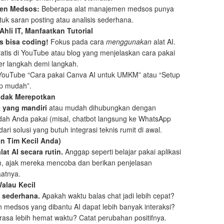
en Medsos:
Beberapa alat manajemen medsos punya
untuk saran posting atau analisis sederhana.
 Ahli IT, Manfaatkan Tutorial
s bisa coding!
Fokus pada cara
menggunakan
alat AI.
gratis di YouTube atau blog yang menjelaskan cara pakai
ler langkah demi langkah.
 YouTube “Cara pakai Canva AI untuk UMKM” atau “Setup
p mudah”.
 Tidak Merepotkan
t yang mandiri
atau mudah dihubungkan dengan
dah Anda pakai (misal, chatbot langsung ke WhatsApp
dari solusi yang butuh integrasi teknis rumit di awal.
an Tim Kecil Anda)
at AI secara rutin.
Anggap seperti belajar pakai aplikasi
im, ajak mereka mencoba dan berikan penjelasan
atnya.
Walau Kecil
 sederhana.
Apakah waktu balas chat jadi lebih cepat?
 medsos yang dibantu AI dapat lebih banyak interaksi?
sa lebih hemat waktu? Catat perubahan positifnya.