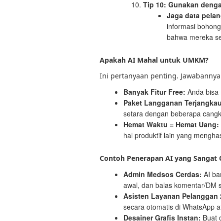
Tip 10: Gunakan deng
Jaga data pelan
informasi bohong.
bahwa mereka sed
Apakah AI Mahal untuk UMKM?
Ini pertanyaan penting. Jawabannya
Banyak Fitur Free:
Anda bisa m
Paket Langganan Terjangkau
setara dengan beberapa cangki
Hemat Waktu = Hemat Uang:
hal produktif lain yang menghas
Contoh Penerapan AI yang Sangat
Admin Medsos Cerdas:
AI ban
awal, dan balas komentar/DM s
Asisten Layanan Pelanggan 
secara otomatis di WhatsApp a
Desainer Grafis Instan:
Buat d