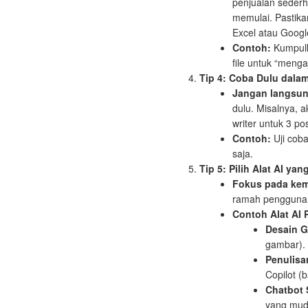
penjualan sederh
memulai. Pastika
Excel atau Googl
Contoh:
Kumpulk
file untuk “menga
Tip 4: Coba Dulu dalam
Jangan langsun
dulu. Misalnya, a
writer untuk 3 po
Contoh:
Uji coba
saja.
Tip 5: Pilih Alat AI ya
Fokus pada ke
ramah pengguna d
Contoh Alat AI
Desain G
gambar).
Penulisa
Copilot (b
Chatbot 
yang muda