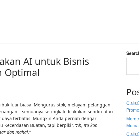
Searc
kan AI untuk Bisnis
 Optimal
Po
Cialis
ibuk luar biasa. Mengurus stok, melayani pelanggan,
Promo
euangan – semuanya seringkali dilakukan sendiri atau
r daya terbatas. Mungkin Anda pernah dengar
Merdek
atau Kecerdasan Buatan, tapi berpikir,
“Ah, itu kan
Memak
sar dan mahal.”
Cialis