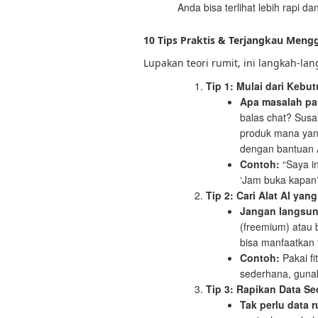
Anda bisa terlihat lebih rapi 
10 Tips Praktis & Terjangkau Men
Lupakan teori rumit, ini langkah-la
Tip 1: Mulai dari Keb
Apa masalah pal
balas chat? Susa
produk mana yang
dengan bantuan 
Contoh:
“Saya in
‘Jam buka kapan?’
Tip 2: Cari Alat AI yan
Jangan langsun
(freemium) atau 
bisa manfaatkan fi
Contoh:
Pakai fi
sederhana, gunaka
Tip 3: Rapikan Data S
Tak perlu data r