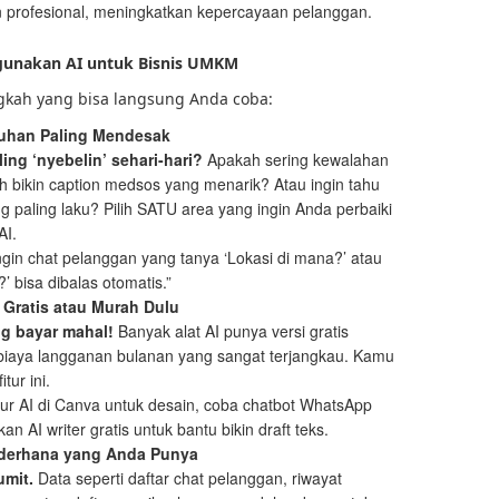
dan profesional, meningkatkan kepercayaan pelanggan.
ggunakan AI untuk Bisnis UMKM
ngkah yang bisa langsung Anda coba:
utuhan Paling Mendesak
ing ‘nyebelin’ sehari-hari?
Apakah sering kewalahan
h bikin caption medsos yang menarik? Atau ingin tahu
 paling laku? Pilih SATU area yang ingin Anda perbaiki
AI.
gin chat pelanggan yang tanya ‘Lokasi di mana?’ atau
 bisa dibalas otomatis.”
g Gratis atau Murah Dulu
g bayar mahal!
Banyak alat AI punya versi gratis
biaya langganan bulanan yang sangat terjangkau. Kamu
tur ini.
tur AI di Canva untuk desain, coba chatbot WhatsApp
n AI writer gratis untuk bantu bikin draft teks.
ederhana yang Anda Punya
umit.
Data seperti daftar chat pelanggan, riwayat