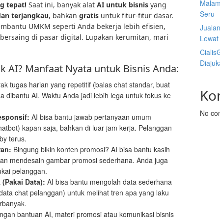
Malam
g tepat!
Saat ini, banyak alat
AI untuk bisnis
yang
Seru
an terjangkau
, bahkan
gratis
untuk fitur-fitur dasar.
membantu UMKM seperti Anda bekerja lebih efisien,
Juala
bersaing di pasar digital. Lupakan kerumitan, mari
Lewat 
Cialis
Diaju
 AI? Manfaat Nyata untuk Bisnis Anda:
k tugas harian yang repetitif (balas chat standar, buat
Ko
sa dibantu AI. Waktu Anda jadi lebih lega untuk fokus ke
No co
sponsif:
AI bisa bantu jawab pertanyaan umum
hatbot) kapan saja, bahkan di luar jam kerja. Pelanggan
by terus.
ran:
Bingung bikin konten promosi? AI bisa bantu kasih
ahkan mendesain gambar promosi sederhana. Anda juga
ukai pelanggan.
 (Pakai Data):
AI bisa bantu mengolah data sederhana
, data chat pelanggan) untuk melihat tren apa yang laku
rbanyak.
gan bantuan AI, materi promosi atau komunikasi bisnis