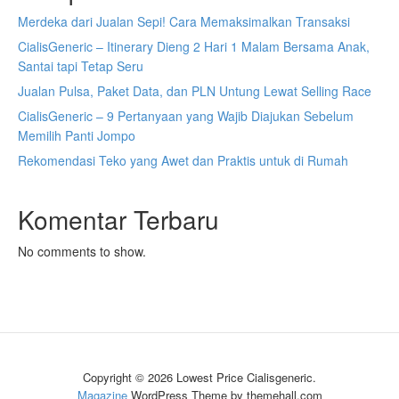
Merdeka dari Jualan Sepi! Cara Memaksimalkan Transaksi
CialisGeneric – Itinerary Dieng 2 Hari 1 Malam Bersama Anak,
Santai tapi Tetap Seru
Jualan Pulsa, Paket Data, dan PLN Untung Lewat Selling Race
CialisGeneric – 9 Pertanyaan yang Wajib Diajukan Sebelum
Memilih Panti Jompo
Rekomendasi Teko yang Awet dan Praktis untuk di Rumah
Komentar Terbaru
No comments to show.
Copyright © 2026 Lowest Price Cialisgeneric.
Magazine
WordPress Theme by themehall.com