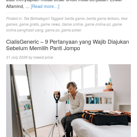
Alfamind, …
[Read more…]
Posted in:
Tak Berkategori
Tagged:
berita game
,
berita game terbaru
,
free
games
,
game gratis
,
game news
,
Game online
,
game online pc
,
game
online penghasil uang
,
game pc
,
game poker
CialisGeneric – 9 Pertanyaan yang Wajib Diajukan
Sebelum Memilih Panti Jompo
31 July 2026
by
lowest price