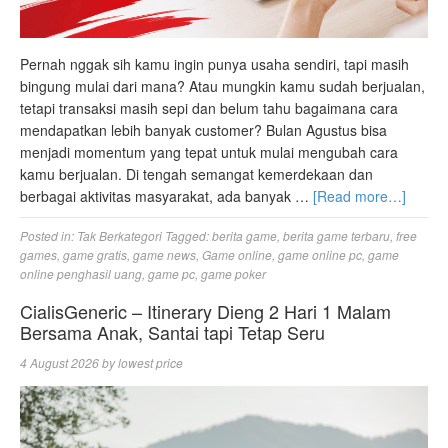
Pernah nggak sih kamu ingin punya usaha sendiri, tapi masih
bingung mulai dari mana? Atau mungkin kamu sudah berjualan,
tetapi transaksi masih sepi dan belum tahu bagaimana cara
mendapatkan lebih banyak customer? Bulan Agustus bisa
menjadi momentum yang tepat untuk mulai mengubah cara
kamu berjualan. Di tengah semangat kemerdekaan dan
berbagai aktivitas masyarakat, ada banyak …
[Read more…]
Posted in:
Tak Berkategori
Tagged:
berita game
,
berita game terbaru
,
free
games
,
game gratis
,
game news
,
Game online
,
game online pc
,
game
online penghasil uang
,
game pc
,
game poker
CialisGeneric – Itinerary Dieng 2 Hari 1 Malam
Bersama Anak, Santai tapi Tetap Seru
4 August 2026
by
lowest price