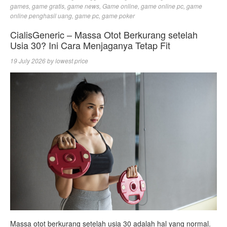
games
,
game gratis
,
game news
,
Game online
,
game online pc
,
game
online penghasil uang
,
game pc
,
game poker
CialisGeneric – Massa Otot Berkurang setelah
Usia 30? Ini Cara Menjaganya Tetap Fit
19 July 2026
by
lowest price
Massa otot berkurang setelah usia 30 adalah hal yang normal.