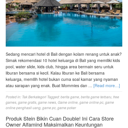
Sedang mencari hotel di Bali dengan kolam renang untuk anak?
Simak rekomendasi 10 hotel keluarga di Bali yang memiliki kids
pool, water slide, kids club, hingga area bermain seru untuk
liburan bersama si kecil. Kalau liburan ke Bali bersama
keluarga, memilih hotel bukan cuma soal kamar yang nyaman
atau sarapan yang enak. Buat Mommies dan …
[Read more…]
Posted in:
Tak Berkategori
Tagged:
berita game
,
berita game terbaru
,
free
games
,
game gratis
,
game news
,
Game online
,
game online pc
,
game
online penghasil uang
,
game pc
,
game poker
Produk Stein Bikin Cuan Double! Ini Cara Store
Owner Alfamind Maksimalkan Keuntungan