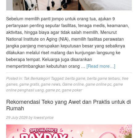
Sebelum memilih panti jompo untuk orang tua, ajukan 9
pertanyaan penting seputar fasilitas, tenaga medis, keamanan,
aktivitas, hingga biaya agar tidak salah memilih. Menurut
National Institute on Aging (NIA), memilih fasilitas perawatan
jangka panjang merupakan keputusan besar yang sebaiknya
dilakukan melalui riset matang dan kunjungan langsung ke
beberapa tempat. Keluarga juga disarankan
mempertimbangkan kebutuhan orang …
[Read more…]
Posted in:
Tak Berkategori
Tagged:
berita game
,
berita game terbaru
,
free
games
,
game gratis
,
game news
,
Game online
,
game online pc
,
game
online penghasil uang
,
game pc
,
game poker
Rekomendasi Teko yang Awet dan Praktis untuk di
Rumah
29 July 2026
by
lowest price