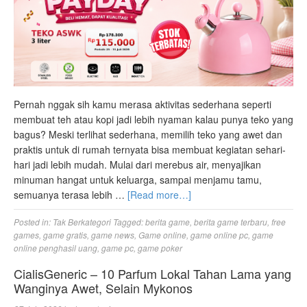
Pernah nggak sih kamu merasa aktivitas sederhana seperti
membuat teh atau kopi jadi lebih nyaman kalau punya teko yang
bagus? Meski terlihat sederhana, memilih teko yang awet dan
praktis untuk di rumah ternyata bisa membuat kegiatan sehari-
hari jadi lebih mudah. Mulai dari merebus air, menyajikan
minuman hangat untuk keluarga, sampai menjamu tamu,
semuanya terasa lebih …
[Read more…]
Posted in:
Tak Berkategori
Tagged:
berita game
,
berita game terbaru
,
free
games
,
game gratis
,
game news
,
Game online
,
game online pc
,
game
online penghasil uang
,
game pc
,
game poker
CialisGeneric – 10 Parfum Lokal Tahan Lama yang
Wanginya Awet, Selain Mykonos