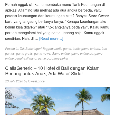
Pernah nggak sih kamu membuka menu Tarik Keuntungan di
aplikasi Alfamind lalu melihat ada dua angka berbeda, yaitu
potensi keuntungan dan keuntungan aktif? Banyak Store Owner
baru yang langsung bertanya-tanya, “Kenapa keuntungan aku
belum bisa ditarik?” atau “Kok angkanya beda ya?”. Kalau kamu
pernah mengalami hal yang sama, tenang saja. Kamu nggak
sendirian. Nah, di …
[Read more…]
Posted in:
Tak Berkategori
Tagged:
berita game
,
berita game terbaru
,
free
games
,
game gratis
,
game news
,
Game online
,
game online pc
,
game
online penghasil uang
,
game pc
,
game poker
CialisGeneric – 10 Hotel di Bali dengan Kolam
Renang untuk Anak, Ada Water Slide!
23 July 2026
by
lowest price