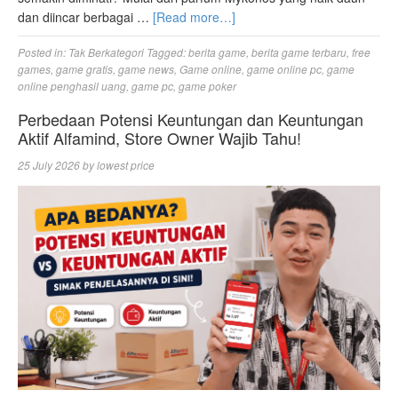
dan diincar berbagai …
[Read more…]
Posted in:
Tak Berkategori
Tagged:
berita game
,
berita game terbaru
,
free
games
,
game gratis
,
game news
,
Game online
,
game online pc
,
game
online penghasil uang
,
game pc
,
game poker
Perbedaan Potensi Keuntungan dan Keuntungan
Aktif Alfamind, Store Owner Wajib Tahu!
25 July 2026
by
lowest price