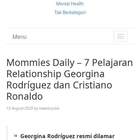
Mental Health
Tak Berkategori
Menu
TOGGL
NAVIGA
Mommies Daily – 7 Pelajaran
Relationship Georgina
Rodríguez dan Cristiano
Ronaldo
13 August 2025
by
lowest price
Georgina Rodríguez resmi dilamar