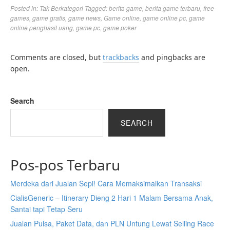
Posted in:
Tak Berkategori
Tagged:
berita game
,
berita game terbaru
,
free
games
,
game gratis
,
game news
,
Game online
,
game online pc
,
game
online penghasil uang
,
game pc
,
game poker
Comments are closed, but
trackbacks
and pingbacks are
open.
Search
SEARCH
Pos-pos Terbaru
Merdeka dari Jualan Sepi! Cara Memaksimalkan Transaksi
CialisGeneric – Itinerary Dieng 2 Hari 1 Malam Bersama Anak,
Santai tapi Tetap Seru
Jualan Pulsa, Paket Data, dan PLN Untung Lewat Selling Race