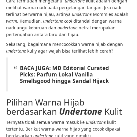
Cara termudah mengetahui
undertone
kulit adalah dengan
melihat warna nadi pada pergelangan tangan.
Jika nadi
terlihat berwarna hijau, artinya
undertone
Mommies adalah
warm.
Kemudian,
undertone cool
ditandai dengan warna
nadi ungu kebiruan dan
undertone
netral merupakan
pertengahan antara biru dan hijau.
Sekarang, bagaimana mencocokkan warna hijab dengan
undertone
kuliy agar wajah bisa terlihat lebih cerah?
BACA JUGA: MD Editorial Curated
Picks: Parfum Lokal Vanilla
Smellsgood hingga Sandal Hijack
Pilihan Warna Hijab
berdasarkan
Undertone
Kulit
Ternyata tidak semua warna masuk ke
undertone
kulit
tertentu. Berikut warna-warna hijab yang cocok dipakai
berdasarkan
undertone
kulit yang dimiliki.