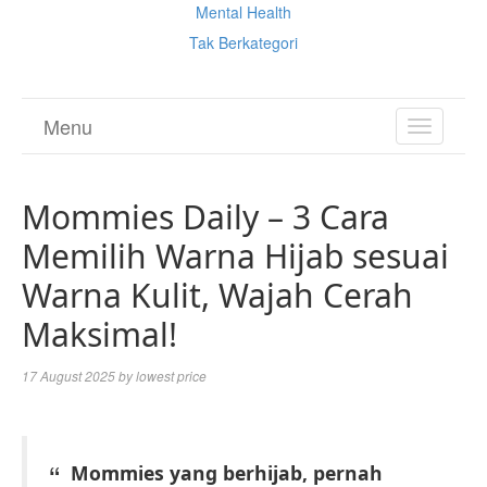
Mental Health
Tak Berkategori
Menu
TOGGL
NAVIGA
Mommies Daily – 3 Cara
Memilih Warna Hijab sesuai
Warna Kulit, Wajah Cerah
Maksimal!
17 August 2025
by
lowest price
Mommies yang berhijab, pernah